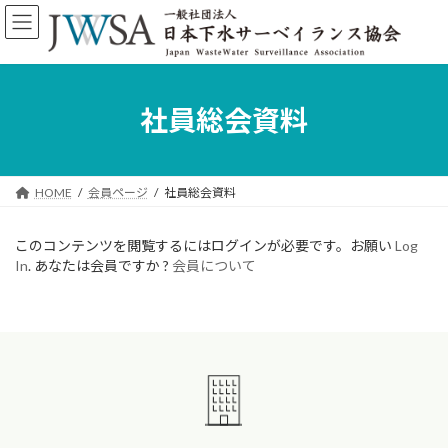
コ
ナ
ン
ビ
テ
ゲ
ン
ー
ツ
シ
へ
ョ
社員総会資料
ス
ン
キ
に
ッ
移
プ
動
HOME
会員ページ
社員総会資料
このコンテンツを閲覧するにはログインが必要です。お願い
Log
In
. あなたは会員ですか ?
会員について